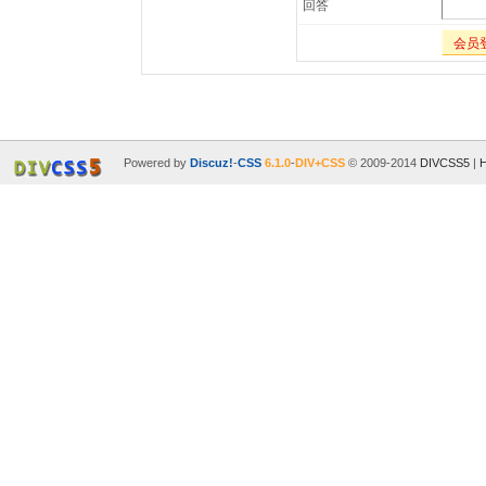
回答
会员
Powered by
Discuz!
-
CSS
6.1.0
-
DIV+CSS
© 2009-2014
DIVCSS5
|