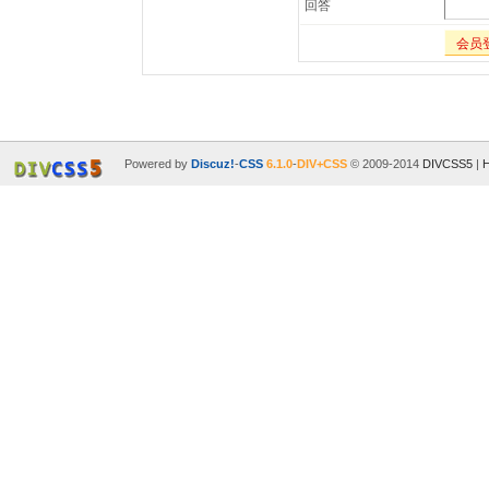
回答
会员
Powered by
Discuz!
-
CSS
6.1.0
-
DIV+CSS
© 2009-2014
DIVCSS5
|