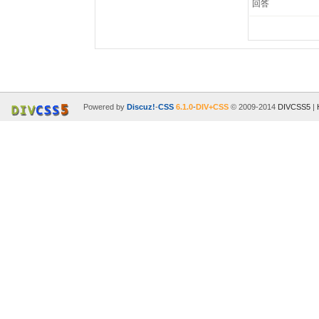
回答
Powered by
Discuz!
-
CSS
6.1.0
-
DIV+CSS
© 2009-2014
DIVCSS5
|