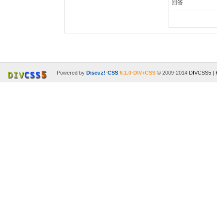
回答
Powered by
Discuz!
-
CSS
6.1.0
-
DIV+CSS
© 2009-2014
DIVCSS5
|