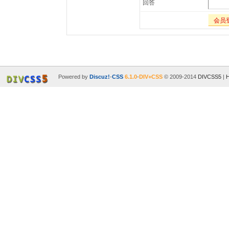
回答
会员
Powered by
Discuz!
-
CSS
6.1.0
-
DIV+CSS
© 2009-2014
DIVCSS5
|