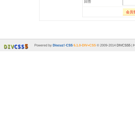
回答
会员
Powered by
Discuz!
-
CSS
6.1.0
-
DIV+CSS
© 2009-2014
DIVCSS5
|