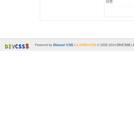
回答
Powered by
Discuz!
-
CSS
6.1.0
-
DIV+CSS
© 2009-2014
DIVCSS5
|