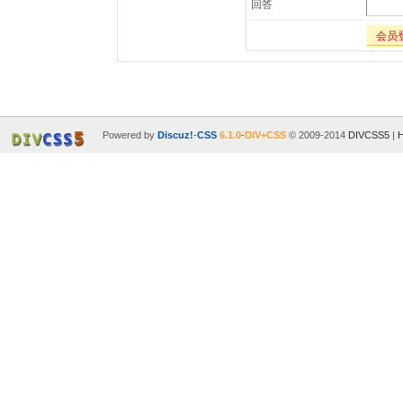
回答
会员
Powered by
Discuz!
-
CSS
6.1.0
-
DIV+CSS
© 2009-2014
DIVCSS5
|