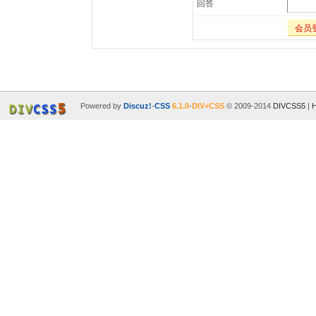
回答
会员
Powered by
Discuz!
-
CSS
6.1.0
-
DIV+CSS
© 2009-2014
DIVCSS5
|