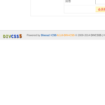
回答
会员
Powered by
Discuz!
-
CSS
6.1.0
-
DIV+CSS
© 2009-2014
DIVCSS5
|