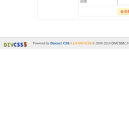
回答
会员
Powered by
Discuz!
-
CSS
6.1.0
-
DIV+CSS
© 2009-2014
DIVCSS5
|