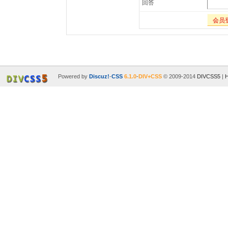
回答
会员
Powered by
Discuz!
-
CSS
6.1.0
-
DIV+CSS
© 2009-2014
DIVCSS5
|