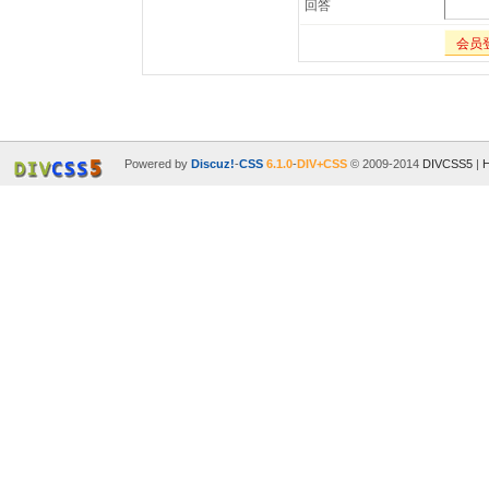
回答
会员
Powered by
Discuz!
-
CSS
6.1.0
-
DIV+CSS
© 2009-2014
DIVCSS5
|