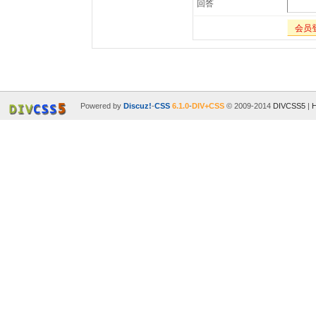
回答
会员
Powered by
Discuz!
-
CSS
6.1.0
-
DIV+CSS
© 2009-2014
DIVCSS5
|