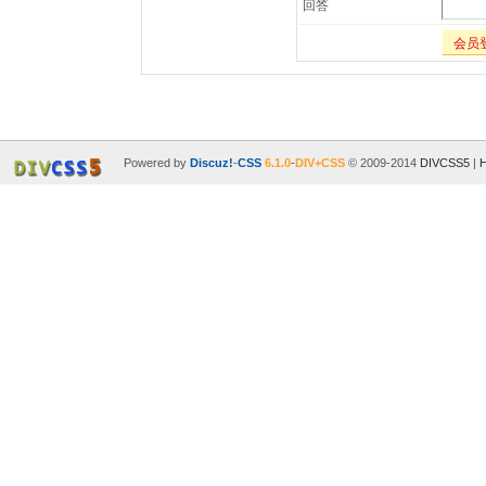
回答
会员
Powered by
Discuz!
-
CSS
6.1.0
-
DIV+CSS
© 2009-2014
DIVCSS5
|