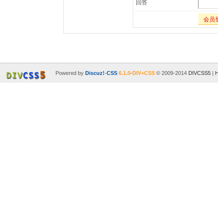
回答
会员
Powered by
Discuz!
-
CSS
6.1.0
-
DIV+CSS
© 2009-2014
DIVCSS5
|