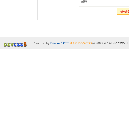
回答
会员
Powered by
Discuz!
-
CSS
6.1.0
-
DIV+CSS
© 2009-2014
DIVCSS5
|