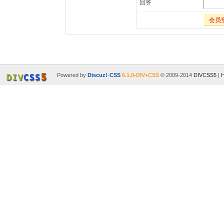
回答
会员
Powered by
Discuz!
-
CSS
6.1.0
-
DIV+CSS
© 2009-2014
DIVCSS5
|