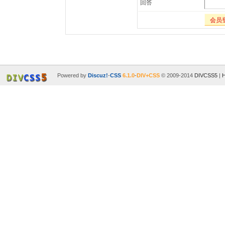
回答
会员
Powered by
Discuz!
-
CSS
6.1.0
-
DIV+CSS
© 2009-2014
DIVCSS5
|