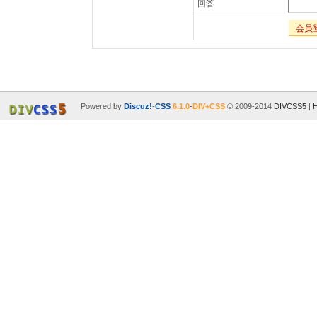
回答
会员
Powered by
Discuz!
-
CSS
6.1.0
-
DIV+CSS
© 2009-2014
DIVCSS5
|