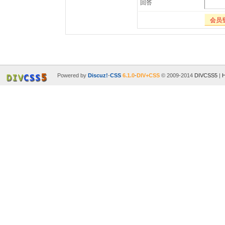
回答
会员
Powered by
Discuz!
-
CSS
6.1.0
-
DIV+CSS
© 2009-2014
DIVCSS5
|