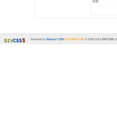
回答
Powered by
Discuz!
-
CSS
6.1.0
-
DIV+CSS
© 2009-2014
DIVCSS5
|