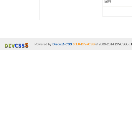
回答
Powered by
Discuz!
-
CSS
6.1.0
-
DIV+CSS
© 2009-2014
DIVCSS5
|