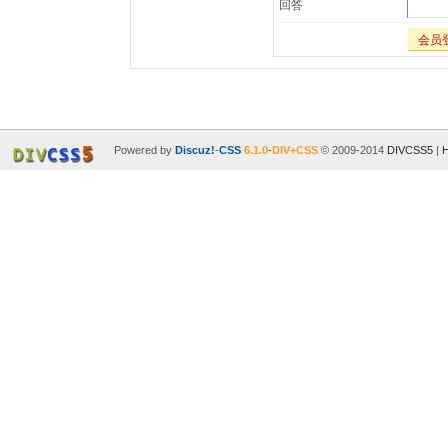
回答
会员
Powered by
Discuz!
-
CSS
6.1.0
-
DIV+CSS
© 2009-2014
DIVCSS5
|