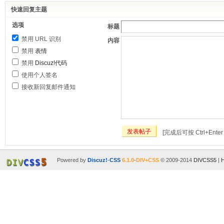
快速回复主题
选项
标题
禁用 URL 识别
内容
禁用
表情
禁用
Discuz!代码
使用个人签名
接收新回复邮件通知
发表帖子
[完成后可按 Ctrl+Ente
Powered by
Discuz!
-
CSS
6.1.0
-
DIV+CSS
© 2009-2014
DIVCSS5
|