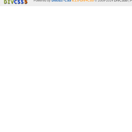
Powered by
Discuz!
-
CSS
6.1.0
-
DIV+CSS
© 2009-2014
DIVCSS5
|