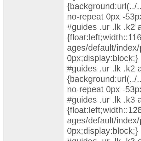
{background:url(../.
no-repeat 0px -53p
#guides .ur .lk .k2 
{float:left;width::11
ages/default/index/
0px;display:block;}
#guides .ur .lk .k2 
{background:url(../.
no-repeat 0px -53p
#guides .ur .lk .k3 
{float:left;width::12
ages/default/index/
0px;display:block;}