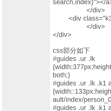
search,index}"></a
</div>
<div class="k3">
</div>
</div>
css部分如下
#guides .ur .lk
{width:377px;height
both;}
#guides .ur .lk .k1 
{width::133px;height
ault/index/person_0
#guides .ur .lk .k1 