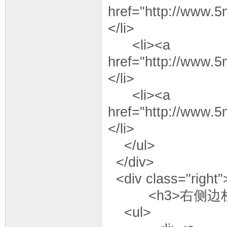
href="http://www.
</li>
<li><a
href="http://www.
</li>
<li><a
href="http://www.
</li>
</ul>
</div>
<div class="right"
<h3>右侧边栏<
<ul>