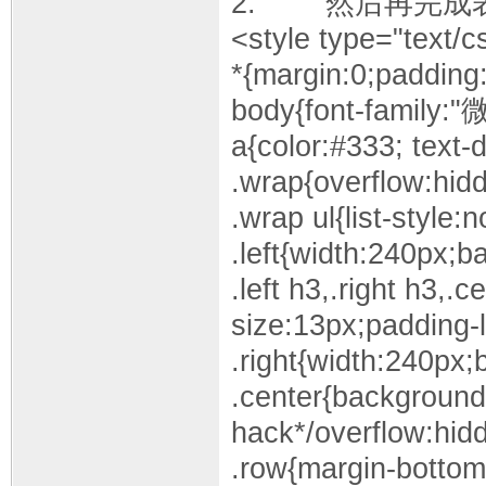
2. 然后再完成
<style type="text/c
*{margin:0;padding:
body{font-family:
a{color:#333; text-
.wrap{overflow:hidd
.wrap ul{list-style
.left{width:240px;ba
.left h3,.right h3,.
size:13px;padding-l
.right{width:240px;
.center{background:
hack*/overflow:hid
.row{margin-botto