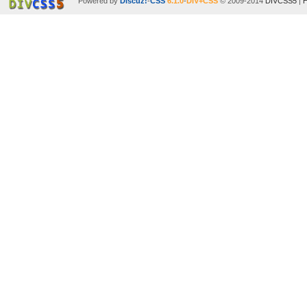
Powered by
Discuz!
-
CSS
6.1.0
-
DIV+CSS
© 2009-2014
DIVCSS5
|