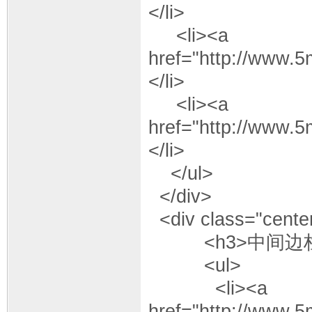
</li>
<li><a
href="http://www.
</li>
<li><a
href="http://www.
</li>
</ul>
</div>
<div class="cente
<h3>中间边栏<
<ul>
<li><a
href="http://www.