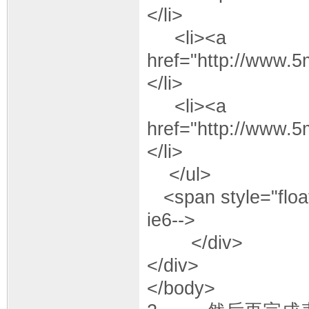
</li>
<li><a
href="http://www.
</li>
<li><a
href="http://www.
</li>
</ul>
<span style="float:
ie6-->
</div>
</div>
</body>