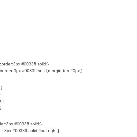
order:3px #0033ff solid;}
order:3px #0033ff solid;margin-top:20px;}
 }
}
x;}
}
er:3px #0033ff solid;}
:3px #0033ff solid;float:right;}