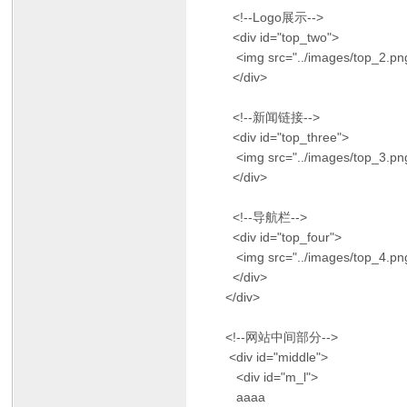
<!--Logo展示-->
<div id="top_two">
<img src="../images/top_2.pn
</div>
<!--新闻链接-->
<div id="top_three">
<img src="../images/top_3.pn
</div>
<!--导航栏-->
<div id="top_four">
<img src="../images/top_4.pn
</div>
</div>
<!--网站中间部分-->
<div id="middle">
<div id="m_l">
aaaa