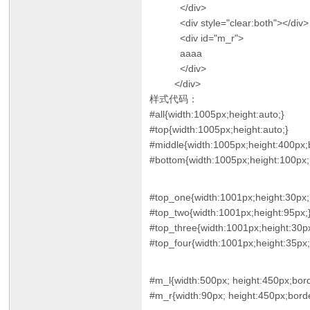
</div>
<div style="clear:both"></div>
<div id="m_r">
aaaa
</div>
</div>
样式代码：
#all{width:1005px;height:auto;}
#top{width:1005px;height:auto;}
#middle{width:1005px;height:400px;b
#bottom{width:1005px;height:100px;b
#top_one{width:1001px;height:30px;
#top_two{width:1001px;height:95px;
#top_three{width:1001px;height:30p
#top_four{width:1001px;height:35px;
#m_l{width:500px; height:450px;bord
#m_r{width:90px; height:450px;border