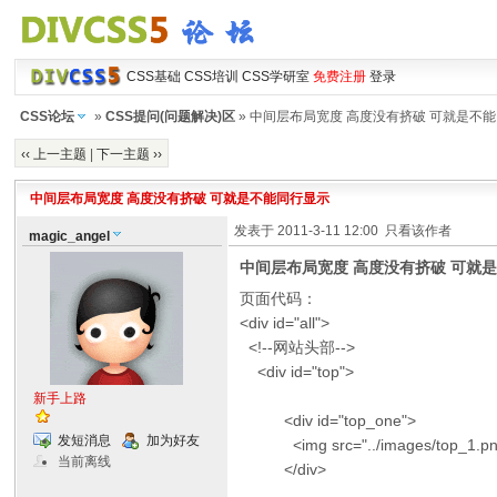
CSS基础
CSS培训
CSS学研室
免费注册
登录
CSS论坛
»
CSS提问(问题解决)区
» 中间层布局宽度 高度没有挤破 可就是不
‹‹ 上一主题
|
下一主题 ››
中间层布局宽度 高度没有挤破 可就是不能同行显示
发表于 2011-3-11 12:00
只看该作者
magic_angel
中间层布局宽度 高度没有挤破 可就
页面代码：
<div id="all">
<!--网站头部-->
<div id="top">
新手上路
<div id="top_one">
发短消息
加为好友
<img src="../images/top_1.pn
当前离线
</div>