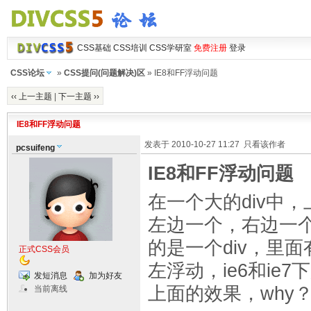
CSS基础
CSS培训
CSS学研室
免费注册
登录
CSS论坛
»
CSS提问(问题解决)区
» IE8和FF浮动问题
‹‹ 上一主题
|
下一主题 ››
IE8和FF浮动问题
发表于 2010-10-27 11:27
只看该作者
pcsuifeng
IE8和FF浮动问题
在一个大的div中，
左边一个，右边一
的是一个div，里面有
正式CSS会员
左浮动，ie6和ie
发短消息
加为好友
上面的效果，why
当前离线