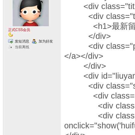
<div class="tit
<div class="t-l
<h1>最新留言<
正式CSS会员
</div>
发短消息
加为好友
<div class="pic
当前离线
</a></div>
</div>
<div id="liuyan-
<div class="sh
<div class="co
<div class="tim
<div class="tim
onclick="show('hu