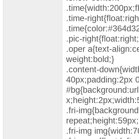
.time{width:200px;fl
.time-right{float:rig
.time{color:#364d32
.pic-right{float:right
.oper a{text-align:
weight:bold;}
.content-down{widt
40px;padding:2px 0
#bg{background:url
x;height:2px;width
.fri-img{background
repeat;height:59px;f
.fri-img img{width: