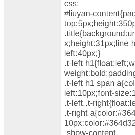
css:
#liuyan-content{pa
top:5px;height:350p
.title{background:ur
x;height:31px;line-
left:40px;}
.t-left h1{float:lef
weight:bold;padding
.t-left h1 span a{c
left:10px;font-size:
.t-left,.t-right{float:
.t-right a{color:#3
10px;color:#364d32;
.show-content