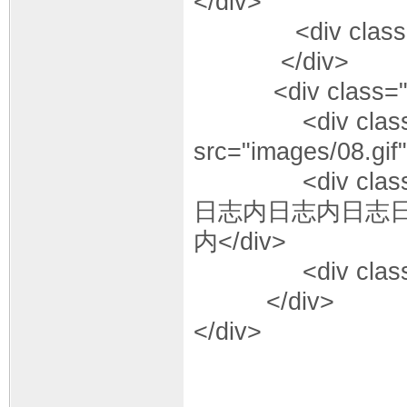
</div>
<div class="cl
</div>
<div class="co
<div class="fr
src="images/08.gif"
<div class=
日志内日志内日志
内</div>
<div class="c
</div>
</div>