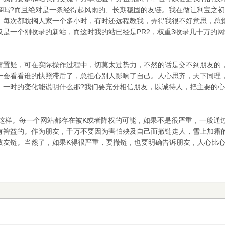
事吗?而且绝对是一条经得起风雨的、长期稳固的友链。我在做让利宝之
，每次都耽搁人家一个多小时，有时还远程教我，弄得我很不好意思，总
仅是一个刚收录的新站，而这时我的站已经是PR2，权重3收录几十万的
。
庸置疑，可在实际操作过程中，切莫太过势力，不然的话是交不到朋友的
一会看看谁的快照滞后了，总担心别人影响了自己。人心思齐，天下同理
。一时的变化能说明什么那?我们要充分相信朋友，以诚待人，把主要的
是这样。每一个网站都存在被K或者降权的可能，如果不是很严重，一般通
有裨益的。作为朋友，千万不要因为害怕殃及自己而撤链走人，雪上加霜
效友链。当然了，如果K得很严重，要撤链，也要明确告诉朋友，人心比