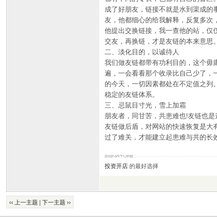
成了好朋友，链接不就是水到渠成的
友，他都细心的给我解释，反复多次
他提出交换链接，我一查他的站，仅
交友，再换链，才是友链的本来意思
二、淡化目的，以诚待人
我们做友链都带有功利目的，这个毋
遍，一会看看那个收录比自己少了，
的今天，一切因素都处在不定值之列
稳定的友链体系。
三、忌鼠目寸光，雪上加霜
朋友者，同甘苦，共患难也!友链也
友链做后盾，对网站的快速恢复是大
过了难关，才能建立起患难与共的长
投资开店
的最好选择
‹‹ 上一主题
|
下一主题 ››