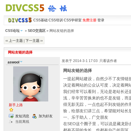
CSS基础
CSS培训
CSS学研室
免费注册
登录
CSS论坛
»
SEO交流区
» 网站友链的选择
‹‹ 上一主题
|
下一主题 ››
网站友链的选择
发表于 2014-3-1 17:03
只看该作者
aswool
网站友链的选择
一提起网站建设，自然少不了友情链
决定着网站的公众认可度，决定着网
我们经常可以看到，无论是老站长还
浅，辛辛苦苦换来的也不是友链，而
得无影无踪，一点也起不到友链的作
新手上路
验，给朋友们讲三点，希望能对站长
发短消息
加为好友
一、乐于助人，广交朋友
当前离线
在SEO这个圈子里，可以说是藏龙
都有不同的专长，也都有自己的盲区