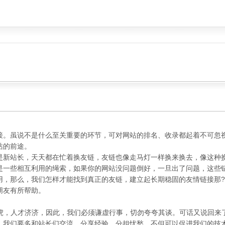
接。虽说不是什么至关重要的环节，可对网站的排名、收录都起着不可忽
站的前途。
是新站长，天天都在忙着换友链，友链也像走马灯一样换来换去，像这种
是一些相互利用的绳索，如果你的网站没问题倒好，一旦出了问题，这些
用，那么，我们怎样才能找到真正的友链，建立起长期稳固的友情链接那
朋友有所帮助。
卧虎，人才济济，因此，我们必须谦虚行事，切勿夸夸其谈。可话又说回来
。我们要多和站长们交流，分享经验，分担忧愁，不但可以促进我们的技