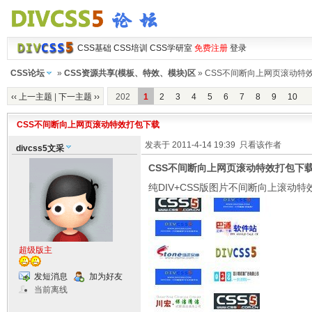
CSS基础
CSS培训
CSS学研室
免费注册
登录
CSS论坛
»
CSS资源共享(模板、特效、模块)区
» CSS不间断向上网页滚动特
‹‹ 上一主题
|
下一主题 ››
202
1
2
3
4
5
6
7
8
9
10
CSS不间断向上网页滚动特效打包下载
发表于 2011-4-14 19:39
只看该作者
divcss5文采
CSS不间断向上网页滚动特效打包下
纯DIV+CSS版图片不间断向上滚动特
超级版主
发短消息
加为好友
当前离线