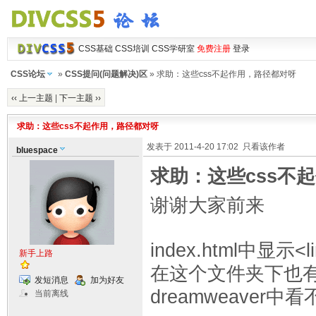
CSS基础
CSS培训
CSS学研室
免费注册
登录
CSS论坛
»
CSS提问(问题解决)区
» 求助：这些css不起作用，路径都对呀
‹‹ 上一主题
|
下一主题 ››
求助：这些css不起作用，路径都对呀
发表于 2011-4-20 17:02
只看该作者
bluespace
求助：这些css不
谢谢大家前来
index.html中显示<lin
新手上路
在这个文件夹下也有d
发短消息
加为好友
dreamweaver
当前离线