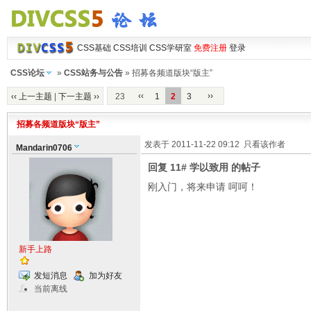
CSS基础
CSS培训
CSS学研室
免费注册
登录
CSS论坛
»
CSS站务与公告
» 招募各频道版块“版主”
‹‹
››
‹‹ 上一主题
|
下一主题 ››
23
1
2
3
招募各频道版块“版主”
发表于 2011-11-22 09:12
只看该作者
Mandarin0706
回复 11# 学以致用 的帖子
刚入门，将来申请 呵呵！
新手上路
发短消息
加为好友
当前离线