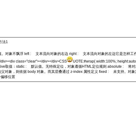
方法1
：none : 默认值。对象不飘浮 left : 文本流向对象的右边 right : 文本流向对象的左边它是
<div class="clear"></div></div>CSS
UOTE:#wrap{ width:100%; height:auto;}#
solute | fixed | relative取值：static : 默认值。无特殊定位，对象遵循HTML定位规则 absol
 body 对象。而其层叠通过 z-index 属性定义 fixed : 未支持。对象定位遵从
档流中偏移位置