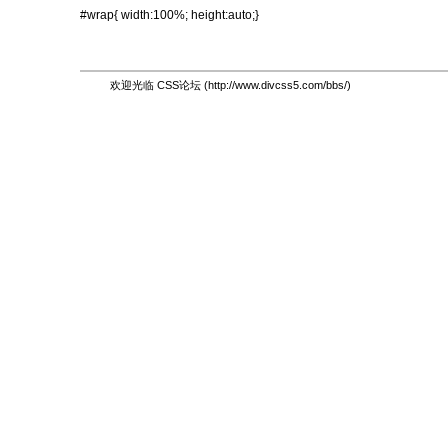
#wrap{ width:100%; height:auto;}
欢迎光临 CSS论坛 (http://www.divcss5.com/bbs/)