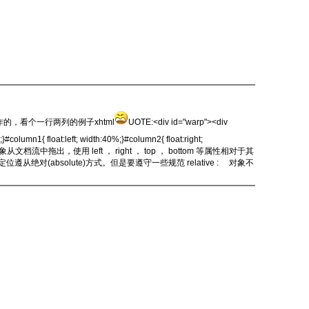
怎样工作的，看个一行两列的例子xhtml
UOTE:<div id="warp"><div
column1{ float:left; width:40%;}#column2{ float:right;
ute : 将对象从文档流中拖出，使用 left ， right ， top ， bottom 等属性相对于其
绝对(absolute)方式。但是要遵守一些规范 relative : 对象不