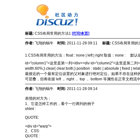
标题:
CSS布局常用的方法1
[打印本页]
作者:
飞翔的蜗牛
时间:
2011-11-28 09:11
标题:
CSS布局常用的
1.CSS布局常用的方法：float : none | left | right 取值
id="column1">这里是第一列</div><div id="column2">这里是第二列</div>
width:60%;}.clear{ clear:both;} position : static | ab
最接近的一个最有定位设置的父对象进行绝对定位。如果不存在这样的父对象，则依据
可层叠，但将依据 left ， right ， top ， bottom 等属性在正常文
作者:
飞翔的蜗牛
时间:
2011-11-28 09:14
表情的对方为：
1、它是怎样工作的，看个一行两列的例子
xhtml :
QUOTE:
<div id="warp">
2、CSS:
QUOTE :