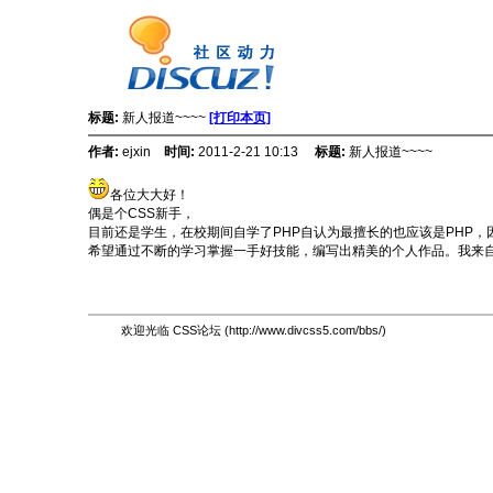
标题:
新人报道~~~~
[打印本页]
作者:
ejxin
时间:
2011-2-21 10:13
标题:
新人报道~~~~
各位大大好！
偶是个CSS新手，
目前还是学生，在校期间自学了PHP自认为最擅长的也应该是PHP，因
希望通过不断的学习掌握一手好技能，编写出精美的个人作品。我来自
欢迎光临 CSS论坛 (http://www.divcss5.com/bbs/)