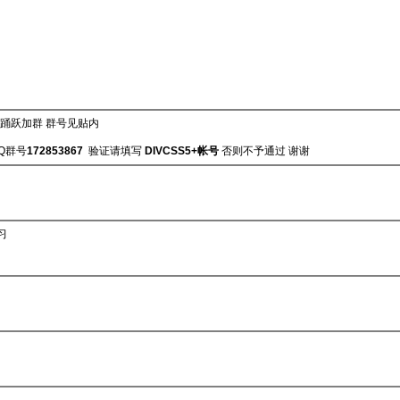
踊跃加群 群号见贴内
QQ群号
172853867
验证请填写
DIVCSS5+帐号
否则不予通过 谢谢
习