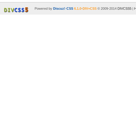
Powered by
Discuz!
-
CSS
6.1.0
-
DIV+CSS
© 2009-2014
DIVCSS5
|