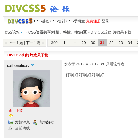
CSS基础
CSS培训
CSS学研室
免费注册
登录
CSS论坛
»
CSS资源共享(模板、特效、模块)区
» DIV CSS幻灯片效果下载
‹‹
‹‹ 上一主题
|
下一主题 ››
390
1 ...
29
30
31
32
33
34
DIV CSS幻灯片效果下载
发表于 2012-4-27 17:39
只看该作者
caihonghuayi
好啊好好啊好好啊好
新手上路
发短消息
加为好友
当前离线