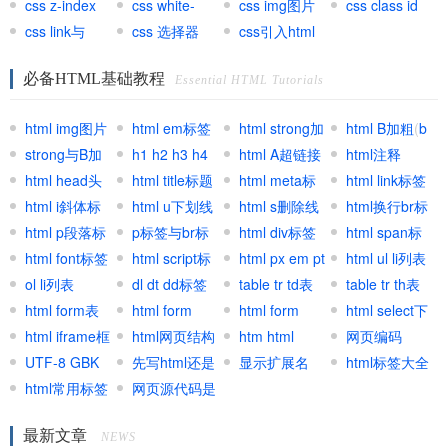
css z-index
网页单位
css white-
important
css img图片
css class id
css link与
space
css 选择器
css引入html
@import区别
必备HTML基础教程
Essential HTML Tutorials
html img图片
html em标签
html strong加
html B加粗
(
b
标签
strong与B加
(
h1 h2 h3 h4
EM强调标签
)
粗
html A超链接
(
strong标
加粗标签
html注释
)
粗区别
html head头
标签
html title标题
(
html标
签
锚文本
html meta标
)
html link标签
部标签
html i斜体标
题标签
标签
html u下划线
)
签
html s删除线
html换行br标
签
html p段落标
标签
p标签与br标
标签
html div标签
签
html span标
签
html font标签
签区别
html script标
元素
html px em pt
签
html ul li列表
ol li列表
签
dl dt dd标签
网页单位
table tr td表
table tr th表
html form表
组
html form
格
html form
格
html select下
单
html iframe框
input
html网页结构
textarea文本
htm html
拉与跳转
网页编码
架
UTF-8 GBK
先写html还是
区域
shtml区别用
显示扩展名
(
charset
html标签大全
Html select
)
UTF8
html常用标签
先写CSS
网页源代码是
法
集合
GB2312区别
什么
最新文章
联系
NEWS