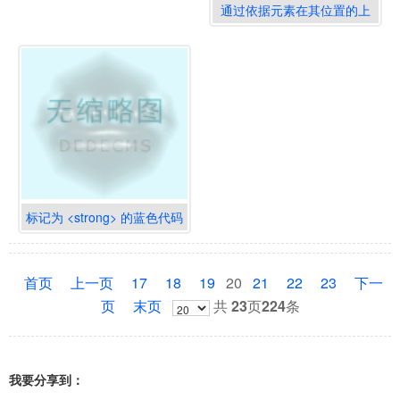
通过依据元素在其位置的上
下文关系来定义样式
标记为 <strong> 的蓝色代码
的上下文关系
首页
上一页
17
18
19
20
21
22
23
下一
页
末页
共
23
页
224
条
我要分享到：