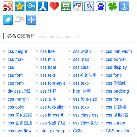
必备CSS教程
Essential CSS Tutorials
css height
css line-
css width
css min-width
css max-
height
css min-
css max-
css border
width
css
height
css float
height
css clear
css display
background
css font
css text-
css英文首字
css font-
css font-
transform
css font-style
母大写
css text-
variant
css 删除线
weight
div css 虚线
css 注释
decoration
html 注释
css padding
css margin
css 文本
css font-size
css font-
css color
css text-align
css text-
family
css 超链接
css 优化压缩
css id
(
css #
)
indent
css class
(
css
(
css ul li列表
css a
)
css 圆角圆边
css 父级子级
.
css 指针概念
)
css cursor
css overflow
html px em pt
CSS
CSS position