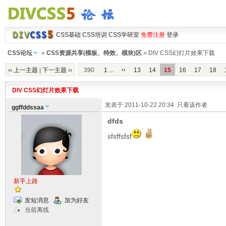
CSS基础
CSS培训
CSS学研室
免费注册
登录
CSS论坛
»
CSS资源共享(模板、特效、模块)区
» DIV CSS幻灯片效果下载
‹‹
‹‹ 上一主题
|
下一主题 ››
390
1 ...
13
14
15
16
17
18
DIV CSS幻灯片效果下载
发表于 2011-10-22 20:34
只看该作者
ggffddssaa
dfds
sfsffsfsf
新手上路
发短消息
加为好友
当前离线