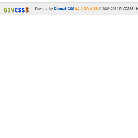
Powered by
Discuz!
-
CSS
6.1.0
-
DIV+CSS
© 2009-2014
DIVCSS5
|