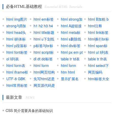
@import区别
必备HTML基础教程
Essential HTML Tutorials
html img图片
html em标签
html strong加
html B加粗
(
b
标签
strong与B加
(
h1 h2 h3 h4
EM强调标签
)
粗
html A超链接
(
strong标
加粗标签
html注释
)
粗区别
html head头
标签
html title标题
(
html标
签
锚文本
html meta标
)
html link标签
部标签
html i斜体标
题标签
标签
html u下划线
)
签
html s删除线
html换行br标
签
html p段落标
标签
p标签与br标
标签
html div标签
签
html span标
签
html font标签
签区别
html script标
元素
html px em pt
签
html ul li列表
ol li列表
签
dl dt dd标签
网页单位
table tr td表
table tr th表
html form表
组
html form
格
html form
格
html select下
单
html iframe框
input
html网页结构
textarea文本
htm html
拉与跳转
网页编码
架
UTF-8 GBK
先写html还是
区域
shtml区别用
显示扩展名
(
charset
html标签大全
Html select
)
UTF8
html常用标签
先写CSS
网页源代码是
法
集合
GB2312区别
什么
最新文章
联系
NEWS
CSS 简介需要具备的基础知识