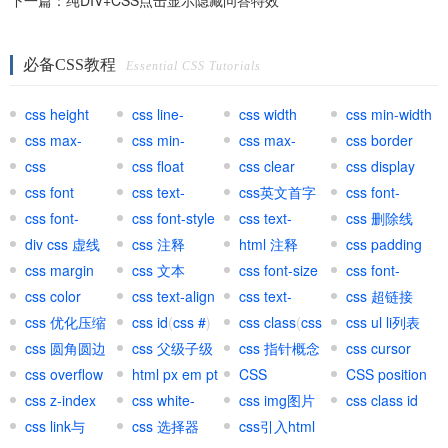
下一篇：
纯DIV+CSS点击显示隐藏问答特效
必备CSS教程
Essential CSS Tutorials
css height
css line-
css width
css min-width
css max-
height
css min-
css max-
css border
width
css
height
css float
height
css clear
css display
background
css font
css text-
css英文首字
css font-
css font-
transform
css font-style
母大写
css text-
variant
css 删除线
weight
div css 虚线
css 注释
decoration
html 注释
css padding
css margin
css 文本
css font-size
css font-
css color
css text-align
css text-
family
css 超链接
css 优化压缩
css id
(
css #
)
indent
css class
(
css
(
css ul li列表
css a
)
css 圆角圆边
css 父级子级
.
css 指针概念
)
css cursor
css overflow
html px em pt
CSS
CSS position
css z-index
网页单位
css white-
important
css img图片
css class id
css link与
space
css 选择器
css引入html