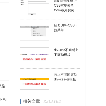
css form实例 用
CSS实现表单
form布局实例
经典DIV+CSS下
拉菜单
div+css不间断上
下滚动模板
向上不间断滚动
div+css+js模板
录路
级叫相
相关文章
RELATED