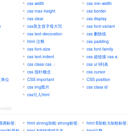
css width
css min-width
css max-height
css border
css clear
css display
m
css英文首字母大写
css font-variant
css text-decoration
css 删除线
html 注释
css padding
css font-size
css font-family
css text-indent
css 超链接
(
css a
)
css class
(
css .
)
css ul li列表
css 指针概念
css cursor
网页单位
CSS important
CSS position
css img图片
css class id
css引入html
orials
强调标签
)
html strong加粗
(
strong标签
)
html B加粗
(
b加粗标签
)
html标题标
html A超链接锚文本
html注释