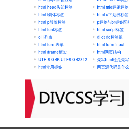
html head头部标签
签
html title标题标签
)
html i斜体标签
html u下划线标签
html p段落标签
p标签与br标签区
html font标签
html script标签
ol li列表
dl dt dd标签组
html form表单
html form input
html iframe框架
html网页结构
UTF-8 GBK UTF8 GB2312
先写html还是先写
区别联系
html常用标签
网页源代码是什