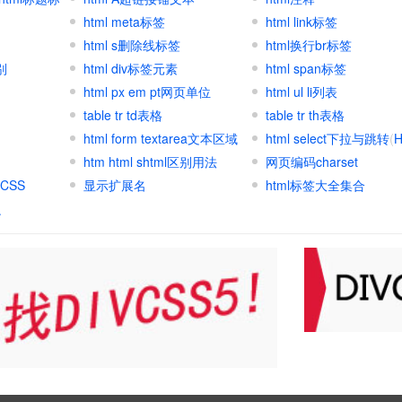
html meta标签
html link标签
html s删除线标签
html换行br标签
别
html div标签元素
html span标签
html px em pt网页单位
html ul li列表
table tr td表格
table tr th表格
html form textarea文本区域
html select下拉与跳转
(
H
htm html shtml区别用法
select
网页编码charset
)
CSS
显示扩展名
html标签大全集合
么