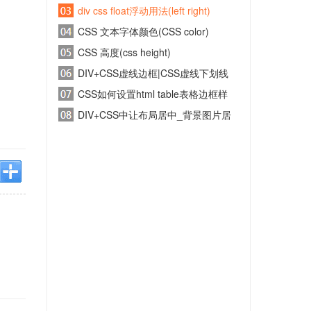
style)
div css float浮动用法(left right)
CSS 文本字体颜色(CSS color)
CSS 高度(css height)
DIV+CSS虚线边框|CSS虚线下划线
及虚线列表教程
CSS如何设置html table表格边框样
式
DIV+CSS中让布局居中_背景图片居
中_文字内容居中