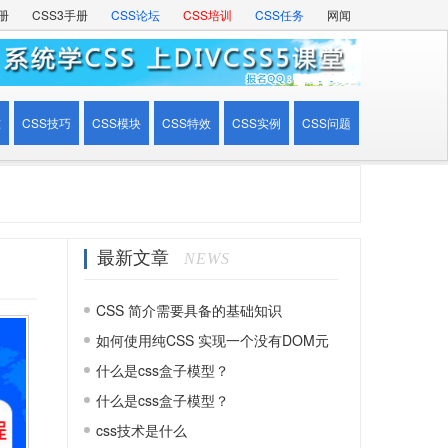
册
CSS3手册
CSS论坛
CSS培训
CSS任务
网闻
准
CSS技巧
CSS模块
CSS特效
CSS实例
CSS问题
最新文章
NEWS
CSS 简介需要具备的基础知识
如何使用纯CSS 实现一个没有DOM元
素的动画效果
什么是css盒子模型？
什么是css盒子模型？
css技术是什么