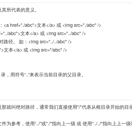
及其所代表的意义。
="./abc">文本</a> 或 <img src="./abc" />
bc">文本</a> 或 <img src="../abc" />
 如：<img src="../../abc" />
本</a> 或 <img src="/abc" />
录，用符号“..”来表示当前目录的父目录。
那就叫绝对路径，通常我们直接使用"/"代表从根目录开始的目
使用“../”或"./"指向上一级 或 使用"../../"指向上上一