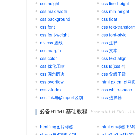
css height
css line-height
css max-width
css min-height
css background
css float
css font
css text-transfor
css font-weight
css font-style
div css 虚线
css 注释
css margin
css 文本
css color
css text-align
css 优化压缩
css id
(
css #
)
css 圆角圆边
css 父级子级
css overflow
html px em pt
css z-index
css white-space
css link与@import区别
css 选择器
必备HTML基础教程
Essential HTML Tut
html img图片标签
html em标签
(
EM
strong与B加粗区别
h1 h2 h3 h4标签
(