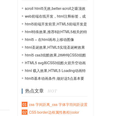
scroll html5无效,better-scroll之吸顶效
果巨坑挣扎中
web前端在线开发，html注释标签，成
功拿到offer
html5前端开发前景,HTML5前端开发是
做什么的？
html特殊效果,推荐8款HTML5相关的特
殊效果
html5 – 在html画布上移动图像
html圣诞效果,HTML5实现圣诞树效果
html5 css3炫酷效果,28种纯CSS3炫酷
loading加载动画特效
HTML5 svg和CSS3炫酷火箭升空动画
特效
html 载入效果,HTML5 Loading动画特
效集锦
html5基本动画条件,做好这5点基本要
求
热点文章
HOT
css 字间距离_css 字体字符间距设置
CSS border边框属性教程(color