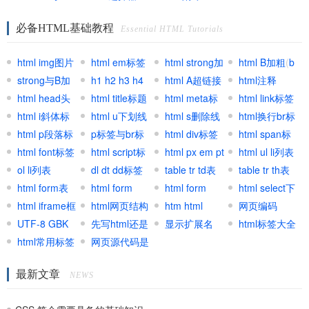
@import区别
必备HTML基础教程
Essential HTML Tutorials
html img图片
html em标签
html strong加
html B加粗
(
b
标签
strong与B加
(
h1 h2 h3 h4
EM强调标签
)
粗
html A超链接
(
strong标
加粗标签
html注释
)
粗区别
html head头
标签
html title标题
(
html标
签
锚文本
html meta标
)
html link标签
部标签
html i斜体标
题标签
标签
html u下划线
)
签
html s删除线
html换行br标
签
html p段落标
标签
p标签与br标
标签
html div标签
签
html span标
签
html font标签
签区别
html script标
元素
html px em pt
签
html ul li列表
ol li列表
签
dl dt dd标签
网页单位
table tr td表
table tr th表
html form表
组
html form
格
html form
格
html select下
单
html iframe框
input
html网页结构
textarea文本
htm html
拉与跳转
网页编码
架
UTF-8 GBK
先写html还是
区域
shtml区别用
显示扩展名
(
charset
html标签大全
Html select
)
UTF8
html常用标签
先写CSS
网页源代码是
法
集合
GB2312区别
什么
最新文章
联系
NEWS