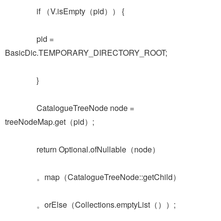
if （V.isEmpty（pid）） {
pid =
BasicDic.TEMPORARY_DIRECTORY_ROOT;
}
CatalogueTreeNode node =
treeNodeMap.get（pid）;
return Optional.ofNullable（node）
。map（CatalogueTreeNode::getChild）
。orElse（Collections.emptyList（））;