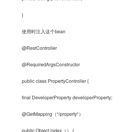
}
使用时注入这个bean
@RestController
@RequiredArgsConstructor
public class PropertyController {
final DeveloperProperty developerProperty;
@GetMapping（"/property"）
public Object index（） {