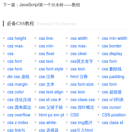
下一篇：
JavaScript第一个分水岭——数组
必备CSS教程
Essential CSS Tutorials
css height
css line-
css width
css min-width
css max-
height
css min-
css max-
css border
width
css
height
css float
height
css clear
css display
background
css font
css text-
css英文首字
css font-
css font-
transform
css font-style
母大写
css text-
variant
css 删除线
weight
div css 虚线
css 注释
decoration
html 注释
css padding
css margin
css 文本
css font-size
css font-
css color
css text-align
css text-
family
css 超链接
css 优化压缩
css id
(
css #
)
indent
css class
(
css
(
css ul li列表
css a
)
css 圆角圆边
css 父级子级
.
css 指针概念
)
css cursor
css overflow
html px em pt
CSS
CSS position
css z-index
网页单位
css white-
important
css img图片
css class id
css link与
space
css 选择器
css引入html