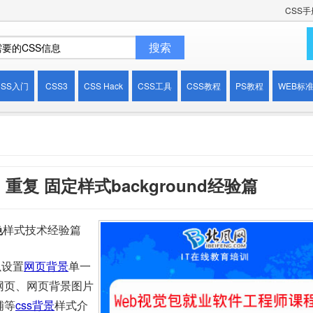
CSS手
CSS入门
CSS3
CSS Hack
CSS工具
CSS教程
PS教程
WEB标
重复 固定样式background经验篇
色
样式技术经验篇
以设置
网页背景
单一
网页、网页背景图片
铺等
css背景
样式介