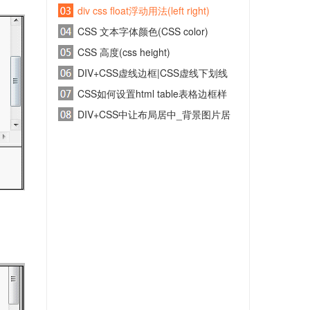
style)
div css float浮动用法(left right)
CSS 文本字体颜色(CSS color)
CSS 高度(css height)
DIV+CSS虚线边框|CSS虚线下划线
及虚线列表教程
CSS如何设置html table表格边框样
式
DIV+CSS中让布局居中_背景图片居
中_文字内容居中