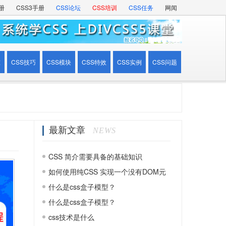
册
CSS3手册
CSS论坛
CSS培训
CSS任务
网闻
准
CSS技巧
CSS模块
CSS特效
CSS实例
CSS问题
最新文章
NEWS
CSS 简介需要具备的基础知识
如何使用纯CSS 实现一个没有DOM元
素的动画效果
什么是css盒子模型？
什么是css盒子模型？
css技术是什么