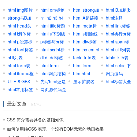
html img图片
html em标签
html strong加
html B加粗
(
b
标签
strong与B加
(
h1 h2 h3 h4
EM强调标签
)
粗
html A超链接
(
strong标
加粗标签
html注释
)
粗区别
html head头
标签
html title标题
(
html标
签
锚文本
html meta标
)
html link标签
部标签
html i斜体标
题标签
标签
html u下划线
)
签
html s删除线
html换行br标
签
html p段落标
标签
p标签与br标
标签
html div标签
签
html span标
签
html font标签
签区别
html script标
元素
html px em pt
签
html ul li列表
ol li列表
签
dl dt dd标签
网页单位
table tr td表
table tr th表
html form表
组
html form
格
html form
格
html select下
单
html iframe框
input
html网页结构
textarea文本
htm html
拉与跳转
网页编码
架
UTF-8 GBK
先写html还是
区域
shtml区别用
显示扩展名
(
charset
html标签大全
Html select
)
UTF8
html常用标签
先写CSS
网页源代码是
法
集合
GB2312区别
什么
最新文章
联系
NEWS
CSS 简介需要具备的基础知识
如何使用纯CSS 实现一个没有DOM元素的动画效果