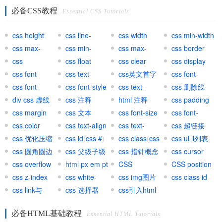
必备CSS教程
Essential CSS Tutorials
css height
css line-
css width
css min-width
css max-
height
css min-
css max-
css border
width
css
height
css float
height
css clear
css display
background
css font
css text-
css英文首字
css font-
css font-
transform
css font-style
母大写
css text-
variant
css 删除线
weight
div css 虚线
css 注释
decoration
html 注释
css padding
css margin
css 文本
css font-size
css font-
css color
css text-align
css text-
family
css 超链接
css 优化压缩
css id
(
css #
)
indent
css class
(
css
(
css ul li列表
css a
)
css 圆角圆边
css 父级子级
.
css 指针概念
)
css cursor
css overflow
html px em pt
CSS
CSS position
css z-index
网页单位
css white-
important
css img图片
css class id
css link与
space
css 选择器
css引入html
@import区别
必备HTML基础教程
Essential HTML Tutorials