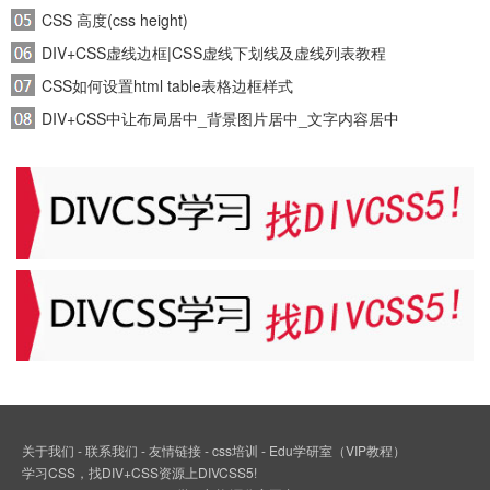
CSS 高度(css height)
DIV+CSS虚线边框|CSS虚线下划线及虚线列表教程
CSS如何设置html table表格边框样式
DIV+CSS中让布局居中_背景图片居中_文字内容居中
关于我们
-
联系我们
-
友情链接
-
css培训
-
Edu学研室（VIP教程）
学习
CSS
，找
DIV+CSS
资源上DIVCSS5!