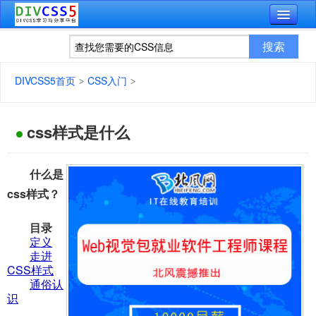
DIVCSS5首页
CSS入门
css样式是什么
什么是
css样式？
目录
定义
走进
CSS样式
通俗认
识