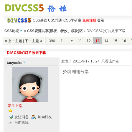
CSS基础
CSS培训
CSS学研室
免费注册
登录
CSS论坛
»
CSS资源共享(模板、特效、模块)区
» DIV CSS幻灯片效果下载
‹‹
‹‹ 上一主题
|
下一主题 ››
390
1 ...
11
12
13
14
15
16
DIV CSS幻灯片效果下载
发表于 2011-9-17 13:24
只看该作者
taoyesks
赞哦 谢谢分享
新手上路
发短消息
加为好友
当前离线