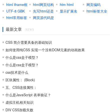
单
html iframe框
input
html网页结构
textarea文本
htm html
拉与跳转
网页编码
架
UTF-8 GBK
先写html还是
区域
shtml区别用
显示扩展名
(
charset
html标签大全
Html select
)
UTF8
html常用标签
先写CSS
网页源代码是
法
集合
GB2312区别
什么
最新文章
联系
NEWS
CSS 简介需要具备的基础知识
如何使用纯CSS 实现一个没有DOM元素的动画效果
什么是css盒子模型？
什么是css盒子模型？
css技术是什么
区块属性： (Block)
五、CSS连接属性：
什么是JavaScript 表单验证？
虚拟主机相关知识
DIV CSS加载失败