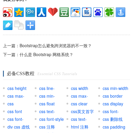
上一篇：
Bootstrap怎么避免跨浏览器的不一致？
下一篇：
什么是 Bootstrap 网格系统？
必备CSS教程
Essential CSS Tutorials
css height
css line-
css width
css min-width
css max-
height
css min-
css max-
css border
width
css
height
css float
height
css clear
css display
background
css font
css text-
css英文首字
css font-
css font-
transform
css font-style
母大写
css text-
variant
css 删除线
weight
div css 虚线
css 注释
decoration
html 注释
css padding