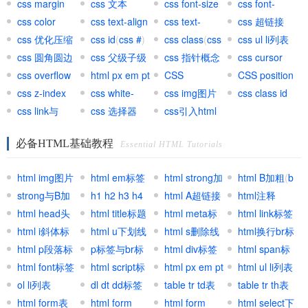
css margin
css 文本
css font-size
css font-
css color
css text-align
css text-
family
css 超链接
css 优化压缩
css id
(
css #
)
indent
css class
(
css
(
css ul li列表
css a
)
css 圆角圆边
css 父级子级
.
css 指针概念
)
css cursor
css overflow
html px em pt
CSS
CSS position
css z-index
网页单位
css white-
important
css img图片
css class id
css link与
space
css 选择器
css引入html
@import区别
必备HTML基础教程
Essential HTML Tutorials
html img图片
html em标签
html strong加
html B加粗
(
b
标签
strong与B加
(
h1 h2 h3 h4
EM强调标签
)
粗
html A超链接
(
strong标
加粗标签
html注释
)
粗区别
html head头
标签
html title标题
(
html标
签
锚文本
html meta标
)
html link标签
部标签
html i斜体标
题标签
标签
html u下划线
)
签
html s删除线
html换行br标
签
html p段落标
标签
p标签与br标
标签
html div标签
签
html span标
签
html font标签
签区别
html script标
元素
html px em pt
签
html ul li列表
ol li列表
签
dl dt dd标签
网页单位
table tr td表
table tr th表
html form表
组
html form
格
html form
格
html select下