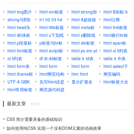
html img图片
html em标签
html strong加
html B加粗
(
b
标签
strong与B加
(
h1 h2 h3 h4
EM强调标签
)
粗
html A超链接
(
strong标
加粗标签
html注释
)
粗区别
html head头
标签
html title标题
(
html标
签
锚文本
html meta标
)
html link标签
部标签
html i斜体标
题标签
标签
html u下划线
)
签
html s删除线
html换行br标
签
html p段落标
标签
p标签与br标
标签
html div标签
签
html span标
签
html font标签
签区别
html script标
元素
html px em pt
签
html ul li列表
ol li列表
签
dl dt dd标签
网页单位
table tr td表
table tr th表
html form表
组
html form
格
html form
格
html select下
单
html iframe框
input
html网页结构
textarea文本
htm html
拉与跳转
网页编码
架
UTF-8 GBK
先写html还是
区域
shtml区别用
显示扩展名
(
charset
html标签大全
Html select
)
UTF8
html常用标签
先写CSS
网页源代码是
法
集合
GB2312区别
什么
最新文章
联系
NEWS
CSS 简介需要具备的基础知识
如何使用纯CSS 实现一个没有DOM元素的动画效果