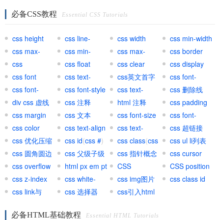
必备CSS教程
Essential CSS Tutorials
css height
css line-
css width
css min-width
css max-
height
css min-
css max-
css border
width
css
height
css float
height
css clear
css display
background
css font
css text-
css英文首字
css font-
css font-
transform
css font-style
母大写
css text-
variant
css 删除线
weight
div css 虚线
css 注释
decoration
html 注释
css padding
css margin
css 文本
css font-size
css font-
css color
css text-align
css text-
family
css 超链接
css 优化压缩
css id
(
css #
)
indent
css class
(
css
(
css ul li列表
css a
)
css 圆角圆边
css 父级子级
.
css 指针概念
)
css cursor
css overflow
html px em pt
CSS
CSS position
css z-index
网页单位
css white-
important
css img图片
css class id
css link与
space
css 选择器
css引入html
@import区别
必备HTML基础教程
Essential HTML Tutorials