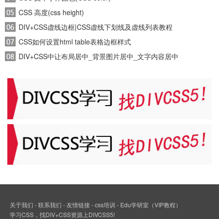
CSS 高度(css height)
DIV+CSS虚线边框|CSS虚线下划线及虚线列表教程
CSS如何设置html table表格边框样式
DIV+CSS中让布局居中_背景图片居中_文字内容居中
关于我们
-
联系我们
-
友情链接
-
css培训
-
Edu学研室（VIP教程）
学习
CSS
，找
DIV+CSS
资源上DIVCSS5!