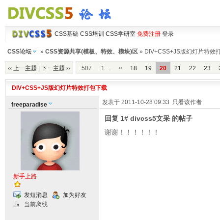
CSS基础
CSS培训
CSS学研室
免费注册
登录
CSS论坛
»
CSS资源共享(模板、特效、模块)区
» DIV+CSS+JS版幻灯片特
‹‹
‹‹ 上一主题
|
下一主题 ››
507
1 ...
18
19
20
21
22
23
DIV+CSS+JS版幻灯片特效打包下载
发表于 2011-10-28 09:33
只看该作者
freeparadise
回复 1# divcss5文采 的帖子
谢谢！！！！！！
新手上路
发短消息
加为好友
当前离线