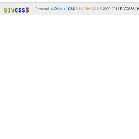
Powered by
Discuz!
-
CSS
6.1.0
-
DIV+CSS
© 2009-2014
DIVCSS5
|