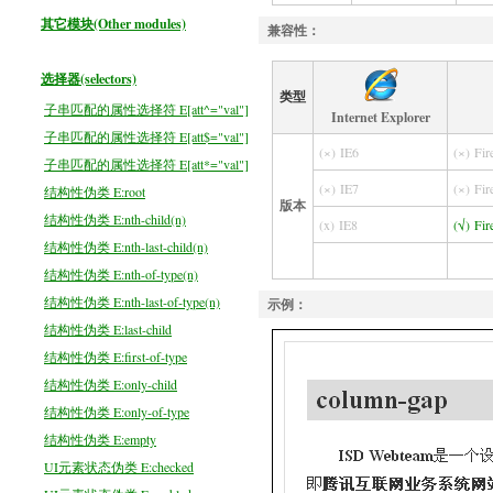
其它模块(Other modules)
兼容性：
选择器(selectors)
类型
子串匹配的属性选择符 E[att^="val"]
Internet Explorer
子串匹配的属性选择符 E[att$="val"]
(×)
IE6
(×)
Fir
子串匹配的属性选择符 E[att*="val"]
(×)
IE7
(×)
Fir
结构性伪类 E:root
版本
结构性伪类 E:nth-child(n)
(x)
IE8
(√)
Fir
结构性伪类 E:nth-last-child(n)
结构性伪类 E:nth-of-type(n)
结构性伪类 E:nth-last-of-type(n)
示例：
结构性伪类 E:last-child
结构性伪类 E:first-of-type
结构性伪类 E:only-child
结构性伪类 E:only-of-type
结构性伪类 E:empty
UI元素状态伪类 E:checked