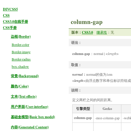
DIVCSS5
CSS
column-gap
CSS3.0在线手册
CSS手册
版本：
CSS3.0
继承性
：无
边框(Border)
语法：
Border-color
Border-image
column-gap
：
normal
|
<length>
Border-radius
取值：
box-shadow
normal
：
normal的值为1em
背景(Background)
<length>
由浮点数字和单位标识符组成
颜色(Color)
说明：
文本(Text effects)
定义两栏之间的间距距离。
用户界面(User-interface)
引擎类型
Gecko
基础盒模型(Basic box model)
column-gap
-moz-column-gap
-webk
内容(Generated Content)