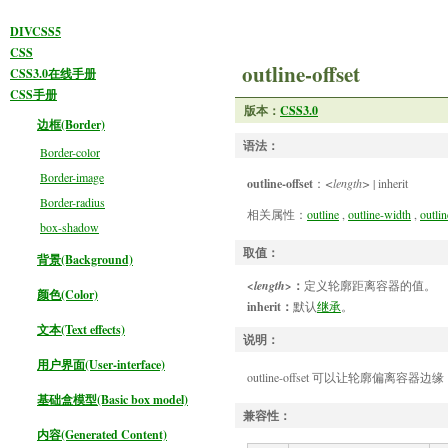
DIVCSS5
CSS
outline-offset
CSS3.0在线手册
CSS手册
版本：
CSS3.0
边框(Border)
语法：
Border-color
Border-image
outline-offset
：
<length>
|
inherit
Border-radius
相关属性：
outline
,
outline-width
,
outlin
box-shadow
取值：
背景(Background)
<length>
：
定义轮廓距离容器的值。
颜色(Color)
inherit：
默认
继承
。
文本(Text effects)
说明：
用户界面(User-interface)
outline-offset 可以让轮廓偏离容
基础盒模型(Basic box model)
兼容性：
内容(Generated Content)