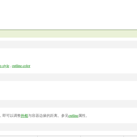
e-style
,
outline-color
器边缘，即可以调整
外框
与容器边缘的距离。参见
outline
属性。