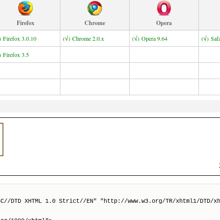
Firefox
Chrome
Opera
)
Firefox 3.0.10
(√)
Chrome 2.0.x
(√)
Opera 9.64
(√)
Safa
)
Firefox 3.5